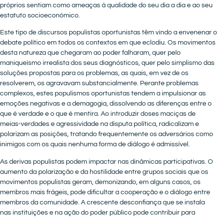
próprios sentiam como ameaças à qualidade do seu dia a dia e ao seu
estatuto socioeconómico.
Este tipo de discursos populistas oportunistas têm vindo a envenenar o
debate político em todos os contextos em que eclodiu. Os movimentos
desta natureza que chegaram ao poder falharam, quer pelo
maniqueísmo irrealista dos seus diagnósticos, quer pelo simplismo das
soluções propostas para os problemas, as quais, em vez de os
resolverem, os agravavam substancialmente. Perante problemas
complexos, estes populismos oportunistas tendem a impulsionar as
emoções negativas e a demagogia, dissolvendo as diferenças entre o
que é verdade e o que é mentira. Ao introduzir doses maciças de
meias-verdades e agressividade na disputa política, radicalizam e
polarizam as posições, tratando frequentemente os adversários como
inimigos com os quais nenhuma forma de diálogo é admissível.
As derivas populistas podem impactar nas dinâmicas participativas. O
aumento da polarização e da hostilidade entre grupos sociais que os
movimentos populistas geram, demonizando, em alguns casos, os
membros mais frágeis, pode dificultar a cooperação e o diálogo entre
membros da comunidade. A crescente desconfiança que se instala
nas instituições e na ação do poder público pode contribuir para